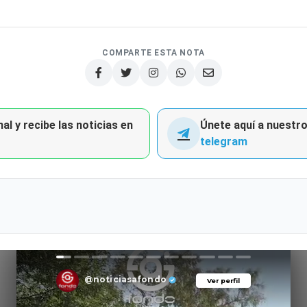
COMPARTE ESTA NOTA
al y recibe las noticias en
Únete aquí a nuestro 
telegram
@noticiasafondo
Ver perfil
Ver perfil