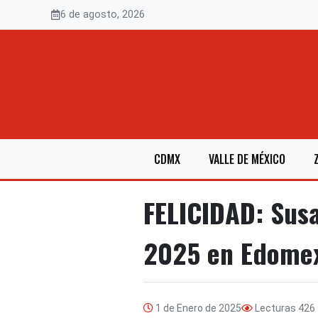
Saltar
6 de agosto, 2026
al
contenido
CDMX
VALLE DE MÉXICO
FELICIDAD: Susa
2025 en Edome
1 de Enero de 2025
Lecturas
426