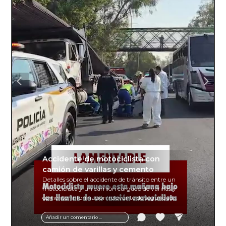
Accidente de motociclista con
camión de varillas y cemento
Detalles sobre el accidente de tránsito entre un
motociclista y un camión cargado de varillas y
cemento. Información relevante de seguridad
vial y recomendaciones para motociclistas.
Añadir un comentario ...