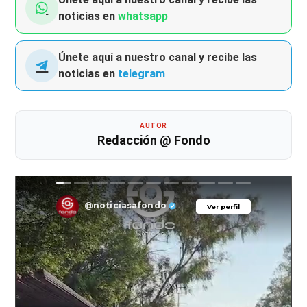
noticias en
whatsapp
Únete aquí a nuestro canal y recibe las
noticias en
telegram
AUTOR
Redacción @ Fondo
@noticiasafondo
Ver perfil
Ver perfil