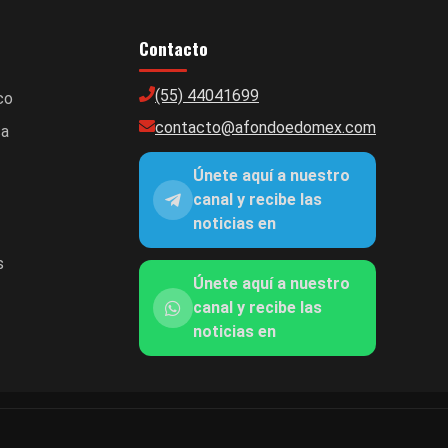
Contacto
(55) 44041699
co
contacto@afondoedomex.com
ca
Únete aquí a nuestro
canal y recibe las
noticias en
s
Únete aquí a nuestro
canal y recibe las
noticias en