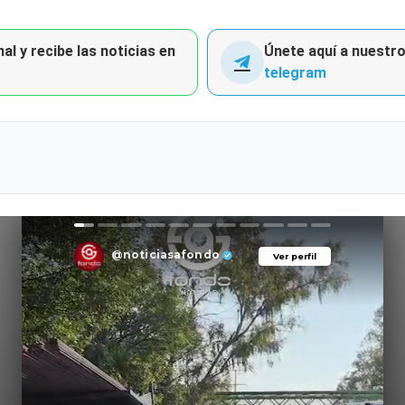
al y recibe las noticias en
Únete aquí a nuestro 
telegram
@noticiasafondo
Ver perfil
Ver perfil