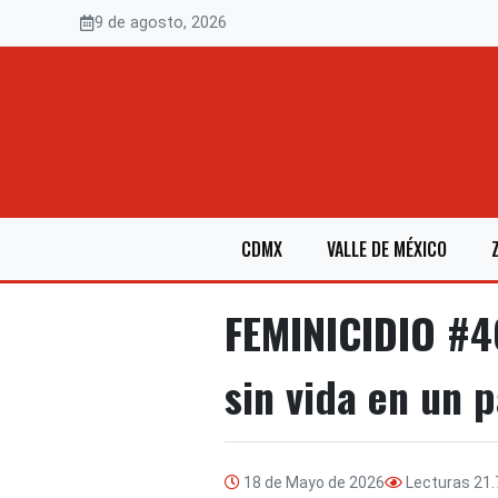
Saltar
9 de agosto, 2026
al
contenido
CDMX
VALLE DE MÉXICO
FEMINICIDIO #46
sin vida en un 
18 de Mayo de 2026
Lecturas
21.