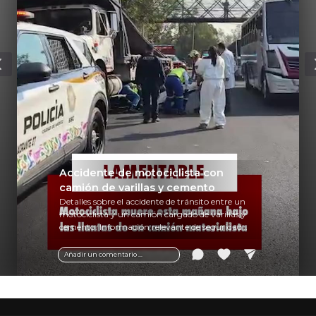
Accidente de motociclista con
camión de varillas y cemento
Detalles sobre el accidente de tránsito entre un
motociclista y un camión cargado de varillas y
cemento. Información relevante de seguridad
vial y recomendaciones para motociclistas.
Añadir un comentario ...