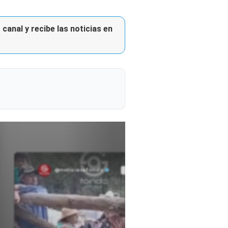
canal y recibe las noticias en
@noticiasafondo
Ver perfil
Ver perfil