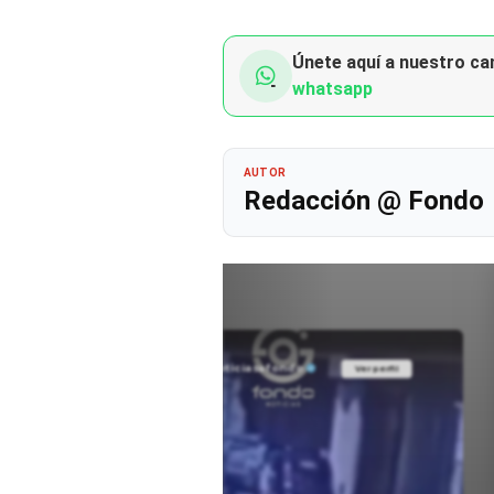
Únete aquí a nuestro can
whatsapp
AUTOR
Redacción @ Fondo
@noticiasafondo
Ver perfil
Ver perfil
fil
fil