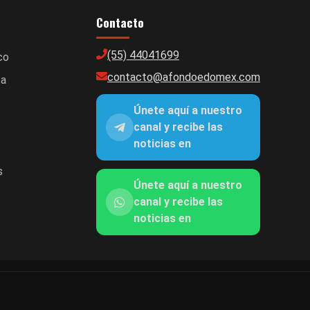
Contacto
(55) 44041699
co
contacto@afondoedomex.com
ca
Únete aquí a nuestro
canal y recibe las
noticias en
s
Únete aquí a nuestro
canal y recibe las
noticias en