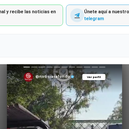
al y recibe las noticias en
Únete aquí a nuestro 
telegram
@noticiasafondo
Ver perfil
Ver perfil