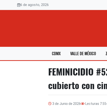
Saltar
6 de agosto, 2026
al
contenido
CDMX
VALLE DE MÉXICO
FEMINICIDIO #52
cubierto con cin
3 de Junio de 2026
Lecturas
7.55