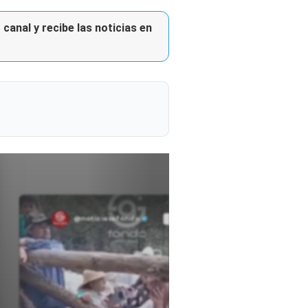
canal y recibe las noticias en
@noticiasafondo
Ver perfil
Ver perfil