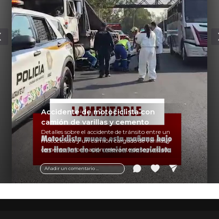
Accidente de motociclista con
camión de varillas y cemento
Detalles sobre el accidente de tránsito entre un
motociclista y un camión cargado de varillas y
cemento. Información relevante de seguridad
vial y recomendaciones para motociclistas.
Añadir un comentario ...