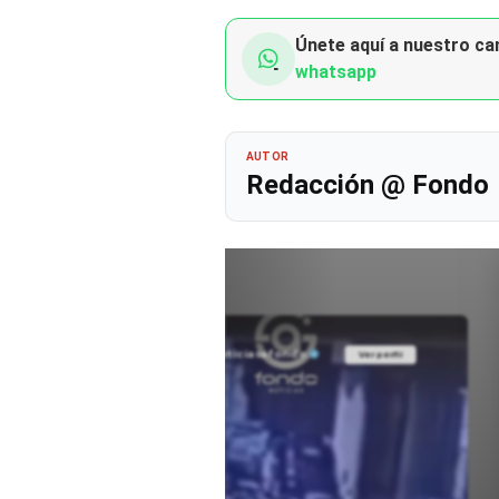
Únete aquí a nuestro can
whatsapp
AUTOR
Redacción @ Fondo
@noticiasafondo
Ver perfil
Ver perfil
fil
fil