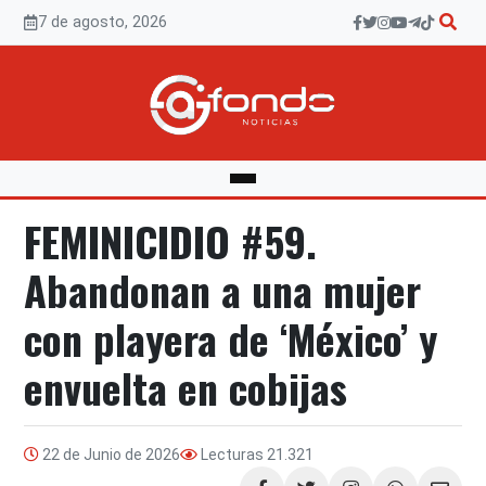
Saltar
7 de agosto, 2026
al
contenido
FEMINICIDIO #59.
Abandonan a una mujer
con playera de ‘México’ y
envuelta en cobijas
22 de Junio de 2026
Lecturas
21.321