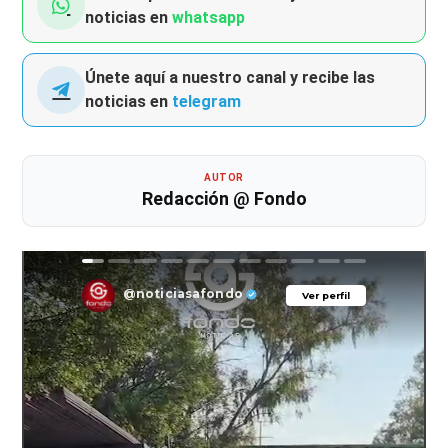
noticias en
whatsapp
Únete aquí a nuestro canal y recibe las
noticias en
telegram
AUTOR
Redacción @ Fondo
@noticiasafondo
Ver perfil
Ver perfil