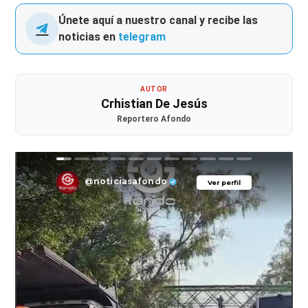
Únete aquí a nuestro canal y recibe las
noticias en
telegram
AUTOR
Crhistian De Jesús
Reportero Afondo
@noticiasafondo
Ver perfil
Ver perfil