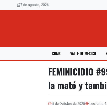
Saltar
7 de agosto, 2026
al
contenido
CDMX
VALLE DE MÉXICO
FEMINICIDIO #99
la mató y tambi
5 de Octubre de 2025
Lecturas
4