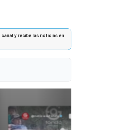
canal y recibe las noticias en
@noticiasafondo
Ver perfil
Ver perfil