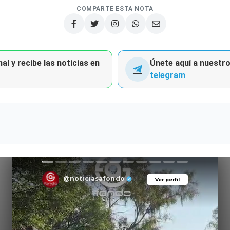
COMPARTE ESTA NOTA
al y recibe las noticias en
Únete aquí a nuestro 
telegram
@noticiasafondo
Ver perfil
Ver perfil