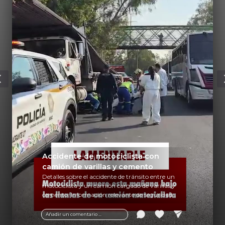
Accidente de motociclista con
camión de varillas y cemento
Detalles sobre el accidente de tránsito entre un
motociclista y un camión cargado de varillas y
cemento. Información relevante de seguridad
vial y recomendaciones para motociclistas.
Añadir un comentario ...