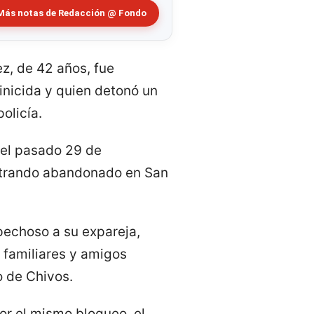
Más notas de Redacción @ Fondo
z, de 42 años, fue
inicida y quien detonó un
olicía.
 el pasado 29 de
contrando abandonado en San
pechoso a su expareja,
e familiares y amigos
o de Chivos.
or el mismo bloqueo, el