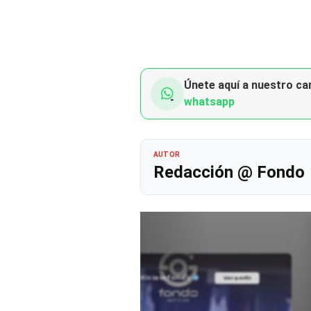
Únete aquí a nuestro can
whatsapp
AUTOR
Redacción @ Fondo
@noticiasafondo
Ver perfil
Ver perfil