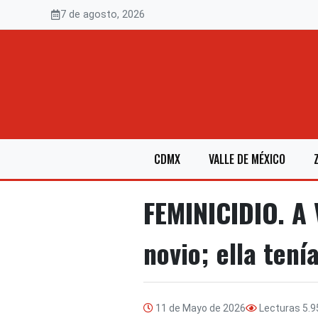
Saltar
7 de agosto, 2026
al
contenido
CDMX
VALLE DE MÉXICO
FEMINICIDIO. A 
novio; ella tení
11 de Mayo de 2026
Lecturas
5.9