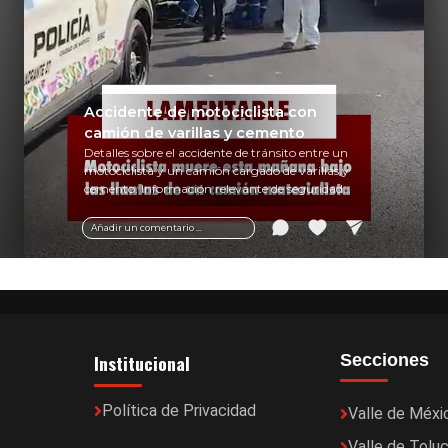
Accidente de motociclista con
camión de varillas y cemento
Detalles sobre el accidente de tránsito entre un
motociclista y un camión cargado de varillas y
cemento. Información relevante de seguridad
vial y recomendaciones para motociclistas.
Añadir un comentario ...
Institucional
Secciones
Política de Privacidad
Valle de Méxi
Valle de Tolu