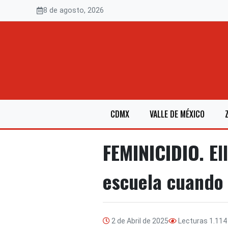
Saltar
8 de agosto, 2026
al
contenido
CDMX
VALLE DE MÉXICO
FEMINICIDIO. Ell
escuela cuando 
2 de Abril de 2025
Lecturas
1.114