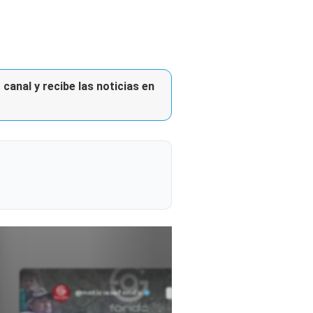
canal y recibe las noticias en
@noticiasafondo
Ver perfil
Ver perfil