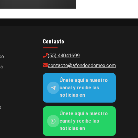
Contacto
(55) 44041699
co
contacto@afondoedomex.com
ca
Únete aquí a nuestro
canal y recibe las
noticias en
s
Únete aquí a nuestro
canal y recibe las
noticias en