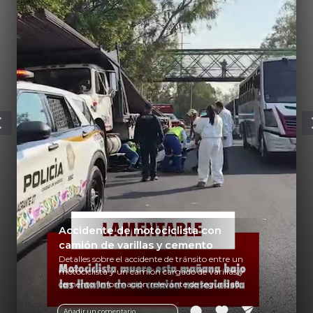
Accidente de motociclista con
camión de varillas y cemento
Detalles sobre el accidente de tránsito entre un
motociclista y un camión cargado de varillas y
cemento. Información relevante de seguridad
vial y recomendaciones para motociclistas.
Añadir un comentario ...