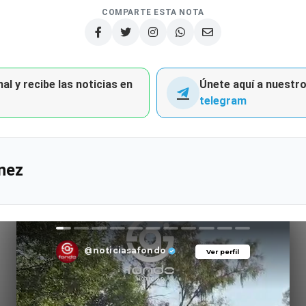
COMPARTE ESTA NOTA
al y recibe las noticias en
Únete aquí a nuestro 
telegram
nez
@noticiasafondo
Ver perfil
Ver perfil