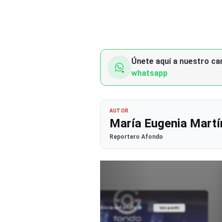
Únete aquí a nuestro can
whatsapp
AUTOR
María Eugenia Martí
Reportero Afondo
@noticiasafondo
Ver perfil
Ver perfil