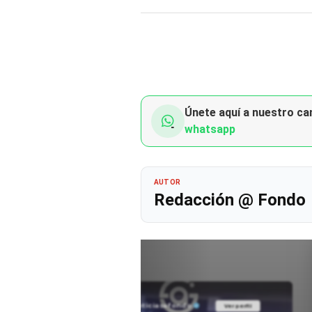
Únete aquí a nuestro can
whatsapp
AUTOR
Redacción @ Fondo
@noticiasafondo
Ver perfil
Ver perfil