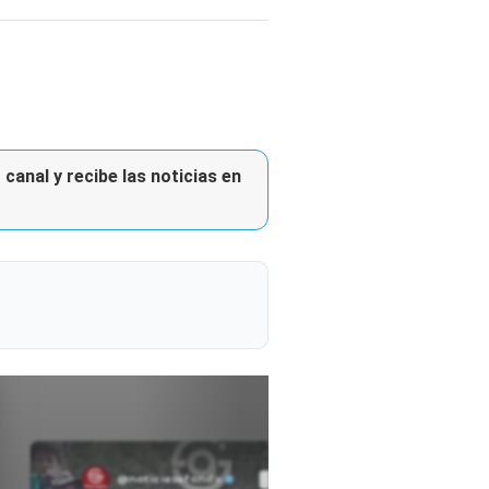
canal y recibe las noticias en
@noticiasafondo
Ver perfil
Ver perfil