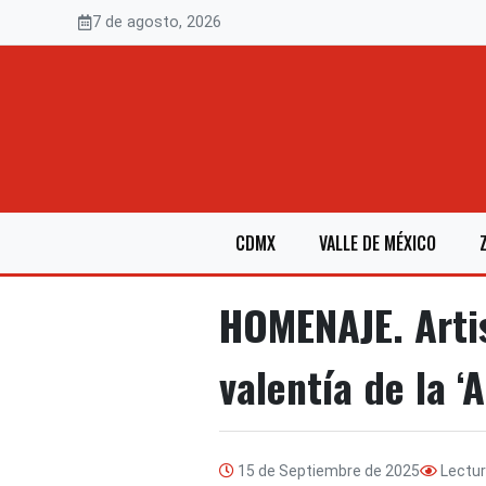
Saltar
7 de agosto, 2026
al
contenido
CDMX
VALLE DE MÉXICO
HOMENAJE. Artis
valentía de la ‘A
15 de Septiembre de 2025
Lectu