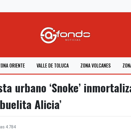
ZONA ORIENTE
VALLE DE TOLUCA
ZONA VOLCANES
ZON
ta urbano ‘Snoke’ inmortaliza
buelita Alicia’
ras
4.784