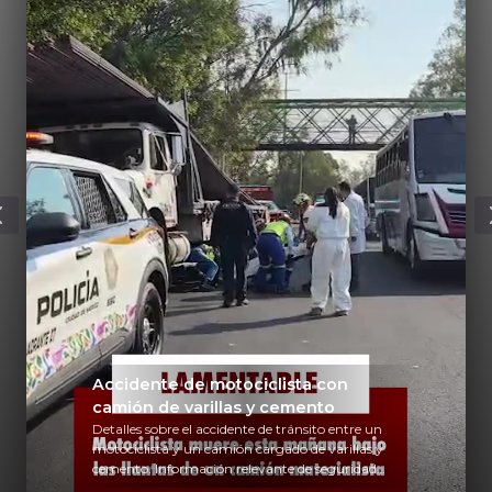
Accidente de motociclista con
camión de varillas y cemento
Detalles sobre el accidente de tránsito entre un
motociclista y un camión cargado de varillas y
cemento. Información relevante de seguridad
vial y recomendaciones para motociclistas.