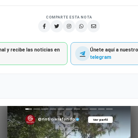
COMPARTE ESTA NOTA
al y recibe las noticias en
Únete aquí a nuestro 
telegram
@noticiasafondo
Ver perfil
Ver perfil