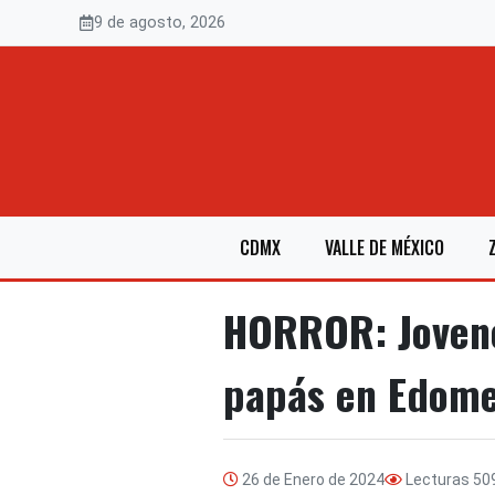
Saltar
9 de agosto, 2026
al
contenido
CDMX
VALLE DE MÉXICO
HORROR: Jovenci
papás en Edom
26 de Enero de 2024
Lecturas
50