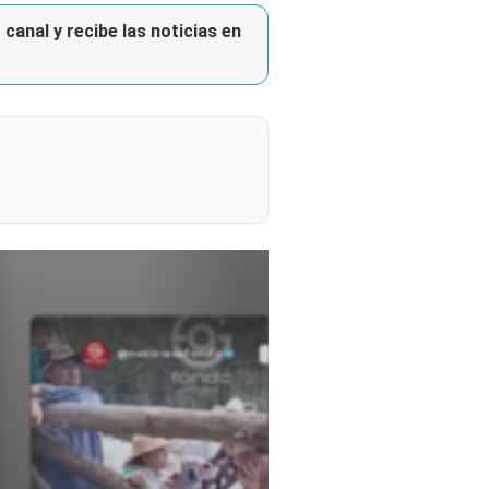
canal y recibe las noticias en
@noticiasafondo
Ver perfil
Ver perfil