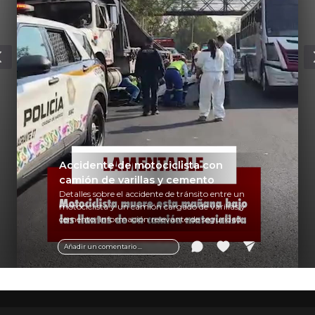
Accidente de motociclista con
camión de varillas y cemento
Detalles sobre el accidente de tránsito entre un
motociclista y un camión cargado de varillas y
cemento. Información relevante de seguridad
vial y recomendaciones para motociclistas.
Añadir un comentario ...