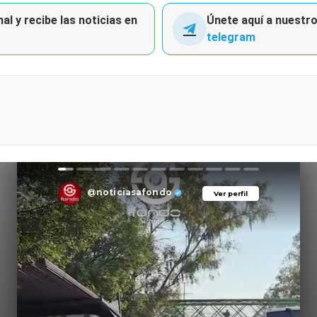
al y recibe las noticias en
Únete aquí a nuestro 
telegram
@noticiasafondo
Ver perfil
Ver perfil