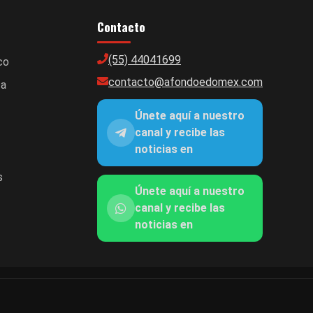
Contacto
(55) 44041699
co
contacto@afondoedomex.com
ca
Únete aquí a nuestro
canal y recibe las
noticias en
s
Únete aquí a nuestro
canal y recibe las
noticias en