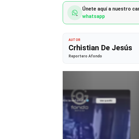
Únete aquí a nuestro can
whatsapp
AUTOR
Crhistian De Jesús
Reportero Afondo
@noticiasafondo
Ver perfil
Ver perfil
fil
fil