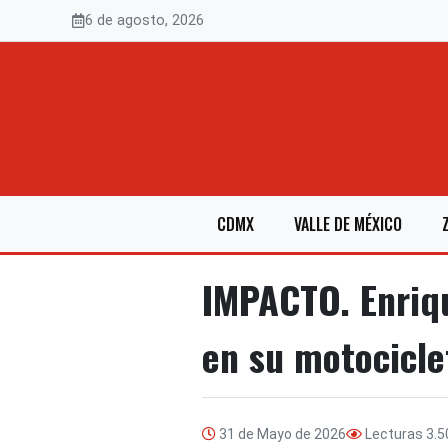
Saltar
6 de agosto, 2026
al
contenido
CDMX
VALLE DE MÉXICO
IMPACTO. Enriqu
en su motocicle
31 de Mayo de 2026
Lecturas
3.5