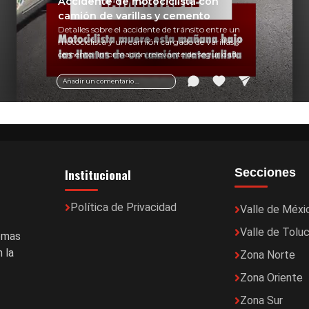
Accidente de motociclista con
camión de varillas y cemento
Detalles sobre el accidente de tránsito entre un
motociclista y un camión cargado de varillas y
cemento. Información relevante de seguridad
vial y recomendaciones para motociclistas.
Añadir un comentario ...
Institucional
Secciones
Política de Privacidad
Valle de Méxi
Valle de Tolu
temas
 la
Zona Norte
Zona Oriente
Zona Sur