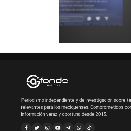
Descubre qué causó el trágico accidente de pipa
y cómo ocurrieron los hechos. Conoce
testimonios y análisis de accidentes similares en
carretera para entender estos sucesos.
Añadir un comentario ...
Periodismo independiente y de investigación sobre 
relevantes para los mexiquenses. Comprometidos con
información veraz y oportuna desde 2015.