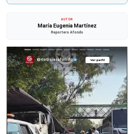
AUTOR
María Eugenia Martínez
Reportero Afondo
@noticiasafondo
Ver perfil
Ver perfil