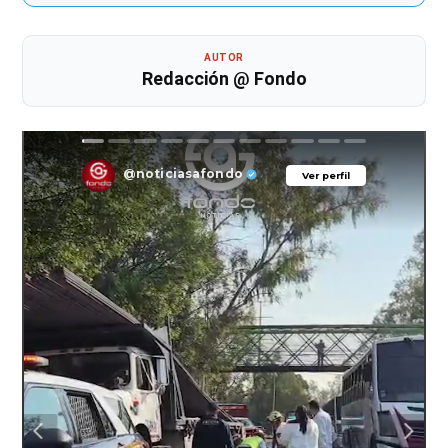
AUTOR
Redacción @ Fondo
@noticiasafondo
Ver perfil
Ver perfil