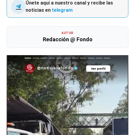
Únete aquí a nuestro canal y recibe las
noticias en
telegram
AUTOR
Redacción @ Fondo
@noticiasafondo
Ver perfil
Ver perfil