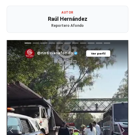
AUTOR
Raúl Hernández
Reportero Afondo
@noticiasafondo
Ver perfil
Ver perfil