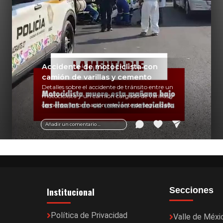
Accidente de motociclista con
camión de varillas y cemento
Detalles sobre el accidente de tránsito entre un
motociclista y un camión cargado de varillas y
cemento. Información relevante de seguridad
vial y recomendaciones para motociclistas.
Añadir un comentario ...
Institucional
Secciones
Política de Privacidad
Valle de Méxi