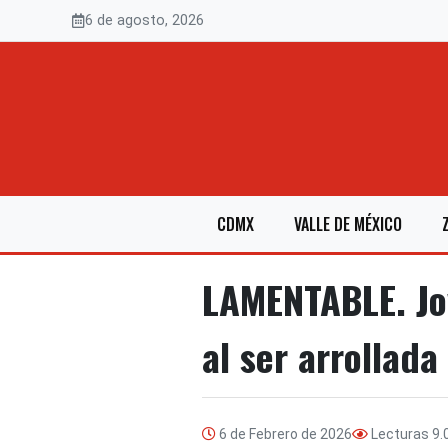
Saltar
6 de agosto, 2026
al
contenido
CDMX
VALLE DE MÉXICO
LAMENTABLE. Jo
al ser arrollad
6 de Febrero de 2026
Lecturas
9.