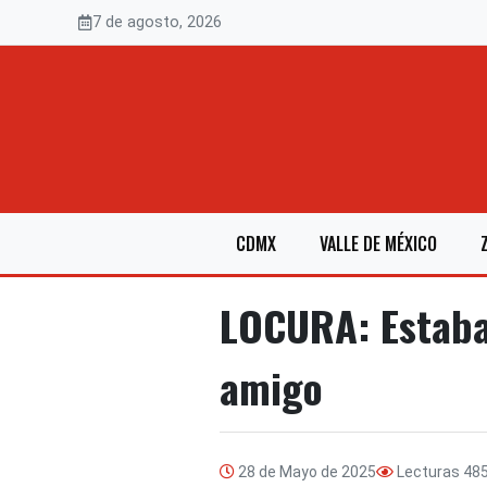
Saltar
7 de agosto, 2026
al
contenido
CDMX
VALLE DE MÉXICO
LOCURA: Estaba
amigo
28 de Mayo de 2025
Lecturas
48