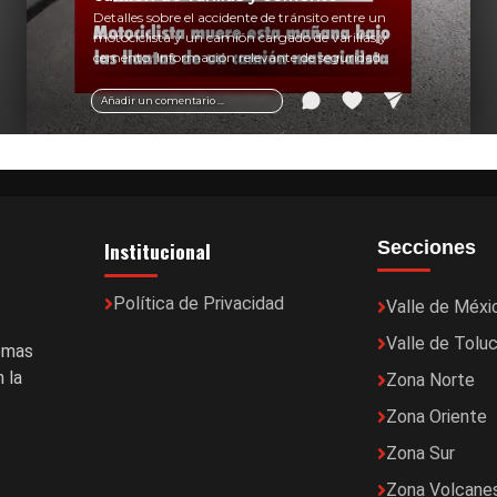
Detalles sobre el accidente de tránsito entre un
motociclista y un camión cargado de varillas y
cemento. Información relevante de seguridad
vial y recomendaciones para motociclistas.
Añadir un comentario ...
Institucional
Secciones
Política de Privacidad
Valle de Méxi
Valle de Tolu
temas
 la
Zona Norte
Zona Oriente
Zona Sur
Zona Volcane