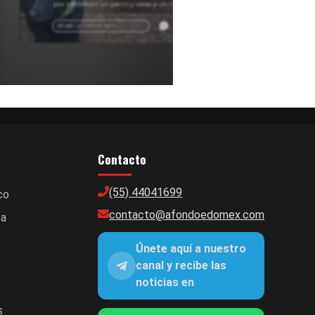
por introducir un perro y velas a un manantial.
Información sobre conflictos en comunidades del
Edomex.
Añadir un comentario ...
Contacto
(55) 44041699
co
contacto@afondoedomex.com
ca
Únete aquí a nuestro
canal y recibe las
noticias en
s