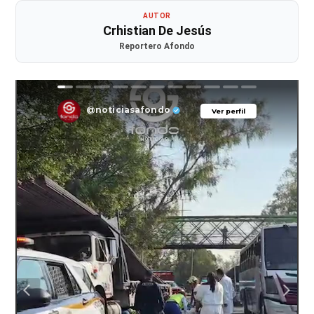
AUTOR
Crhistian De Jesús
Reportero Afondo
@noticiasafondo
Ver perfil
Ver perfil