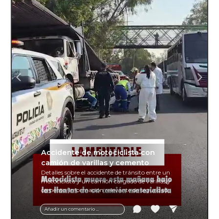
Accidente de motociclista con
camión de varillas y cemento
Detalles sobre el accidente de tránsito entre un
motociclista y un camión cargado de varillas y
cemento. Información relevante de seguridad
vial y recomendaciones para motociclistas.
Añadir un comentario ...