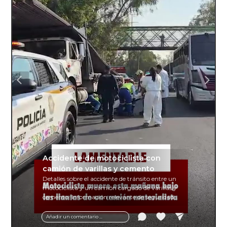
Accidente de motociclista con
camión de varillas y cemento
Detalles sobre el accidente de tránsito entre un
motociclista y un camión cargado de varillas y
cemento. Información relevante de seguridad
vial y recomendaciones para motociclistas.
Añadir un comentario ...