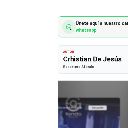
Únete aquí a nuestro can
whatsapp
AUTOR
Crhistian De Jesús
Reportero Afondo
@noticiasafondo
Ver perfil
Ver perfil
fil
fil