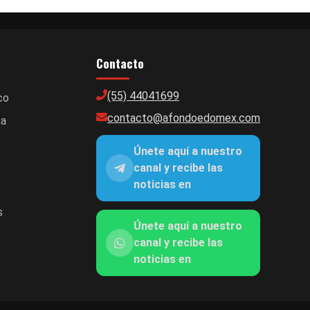
Contacto
(55) 44041699
co
contacto@afondoedomex.com
ca
Únete aquí a nuestro
canal y recibe las
noticias en
s
Únete aquí a nuestro
canal y recibe las
noticias en