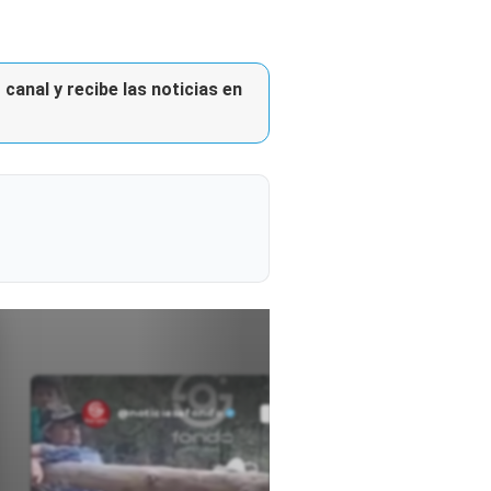
canal y recibe las noticias en
@noticiasafondo
Ver perfil
Ver perfil