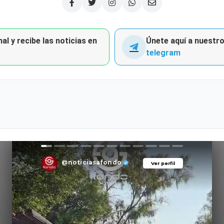
al y recibe las noticias en
Únete aquí a nuestro 
telegram
@noticiasafondo
Ver perfil
Ver perfil