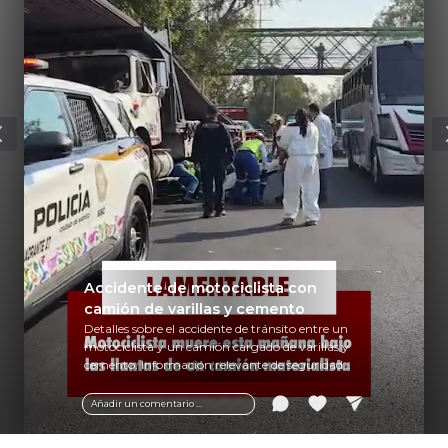
Accidente de motociclista con
camión de varillas y cemento
Detalles sobre el accidente de tránsito entre un
motociclista y un camión cargado de varillas y
cemento. Información relevante de seguridad
vial y recomendaciones para motociclistas.
Añadir un comentario ...