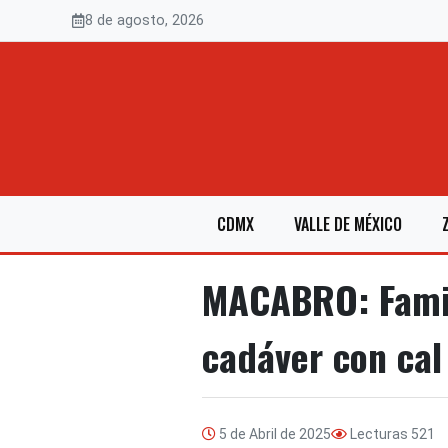
Saltar
8 de agosto, 2026
al
contenido
CDMX
VALLE DE MÉXICO
MACABRO: Famil
cadáver con cal
5 de Abril de 2025
Lecturas
521