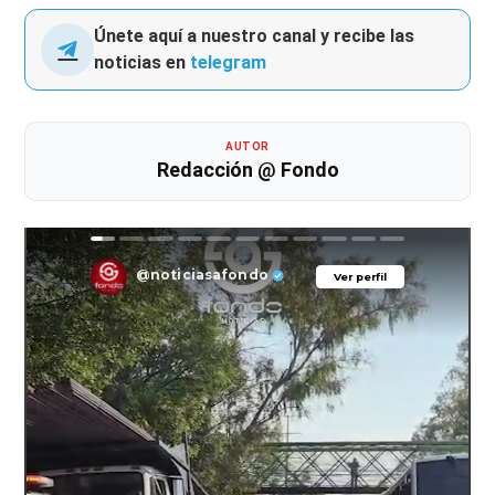
Únete aquí a nuestro canal y recibe las
noticias en
telegram
AUTOR
Redacción @ Fondo
@noticiasafondo
Ver perfil
Ver perfil