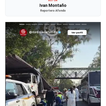
AUTOR
Ivan Montaño
Reportero Afondo
@noticiasafondo
Ver perfil
Ver perfil