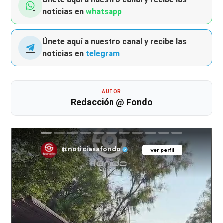
noticias en
whatsapp
Únete aquí a nuestro canal y recibe las
noticias en
telegram
AUTOR
Redacción @ Fondo
@noticiasafondo
Ver perfil
Ver perfil