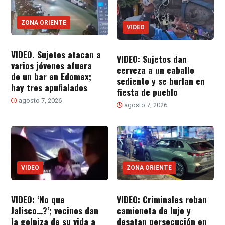
ZONA ORIENTE
VIDEO
VIDEO. Sujetos atacan a
VIDEO: Sujetos dan
varios jóvenes afuera
cerveza a un caballo
de un bar en Edomex;
sediento y se burlan en
hay tres apuñalados
fiesta de pueblo
agosto 7, 2026
agosto 7, 2026
VIDEO
ZONA ORIENTE
VIDEO: ‘No que
VIDEO: Criminales roban
Jalisco…?’; vecinos dan
camioneta de lujo y
la golpiza de su vida a
desatan persecución en