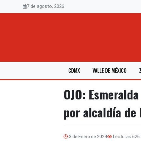
Saltar
7 de agosto, 2026
al
contenido
CDMX
VALLE DE MÉXICO
OJO: Esmeralda 
por alcaldía de
3 de Enero de 2024
Lecturas
626