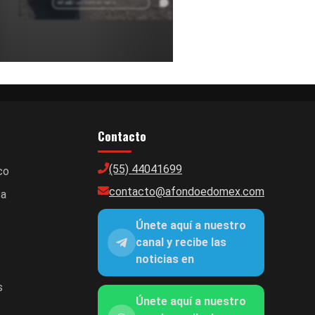
Edomex.
Añadir un comentario ...
Contacto
(55) 44041699
co
contacto@afondoedomex.com
ca
Únete aquí a nuestro
canal y recibe las
noticias en
s
Únete aquí a nuestro