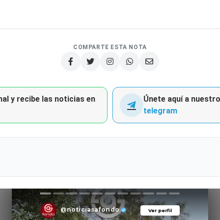
COMPARTE ESTA NOTA
al y recibe las noticias en
Únete aquí a nuestro 
telegram
@noticiasafondo
Ver perfil
Ver perfil