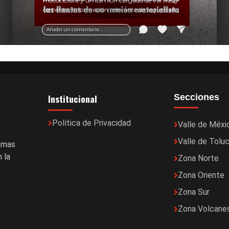
motociclista y un camión cargado de varillas y
cemento. Información relevante de seguridad
vial y recomendaciones para motociclistas.
Añadir un comentario ...
Institucional
Secciones
Política de Privacidad
Valle de Méxi
Valle de Tolu
temas
 la
Zona Norte
Zona Oriente
Zona Sur
Zona Volcane