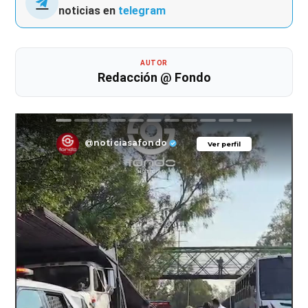
noticias en
telegram
AUTOR
Redacción @ Fondo
@noticiasafondo
Ver perfil
Ver perfil