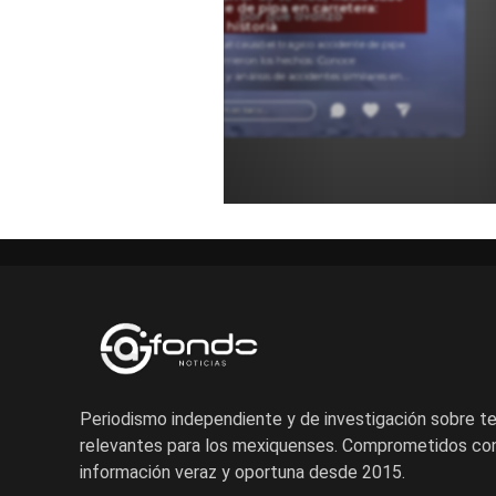
Accidente de pipa en carretera:
Pipa.
causas e historia
Descubre qué causó el trágico accidente de pipa
y cómo ocurrieron los hechos. Conoce
testimonios y análisis de accidentes similares en
carretera para entender estos sucesos.
Añadir un comentario ...
Periodismo independiente y de investigación sobre 
relevantes para los mexiquenses. Comprometidos con
información veraz y oportuna desde 2015.