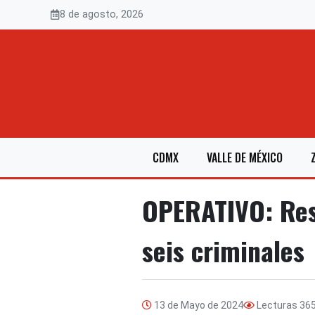
Saltar
8 de agosto, 2026
al
contenido
CDMX
VALLE DE MÉXICO
OPERATIVO: Resc
seis criminales
13 de Mayo de 2024
Lecturas
36