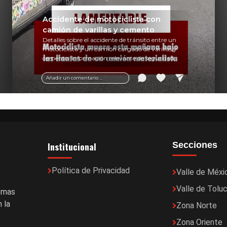
Accidente de motociclista con
camión de varillas y cemento
Detalles sobre el accidente de tránsito entre un
motociclista y un camión cargado de varillas y
cemento. Información relevante de seguridad
vial y recomendaciones para motociclistas.
Añadir un comentario ...
Institucional
Secciones
Política de Privacidad
Valle de Méxi
Valle de Tolu
temas
 la
Zona Norte
Zona Oriente