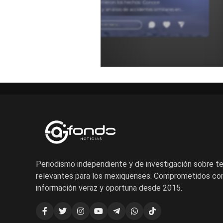
y cómo ocurrieron los hechos. Conoce
testimonios y análisis de accidentes similares en
carretera para entender estos sucesos.
Añadir un comentario ...
Periodismo independiente y de investigación sobre 
relevantes para los mexiquenses. Comprometidos con
información veraz y oportuna desde 2015.