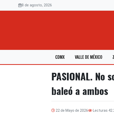
Saltar
8 de agosto, 2026
al
contenido
CDMX
VALLE DE MÉXICO
PASIONAL. No so
baleó a ambos
22 de Mayo de 2026
Lecturas
42.