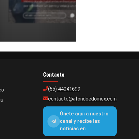
México donde habitantes enfrentaron a personas
por introducir un perro y velas a un manantial.
Información sobre conflictos en comunidades del
Edomex.
Añadir un comentario ...
Contacto
(55) 44041699
co
contacto@afondoedomex.com
ca
Únete aquí a nuestro
canal y recibe las
noticias en