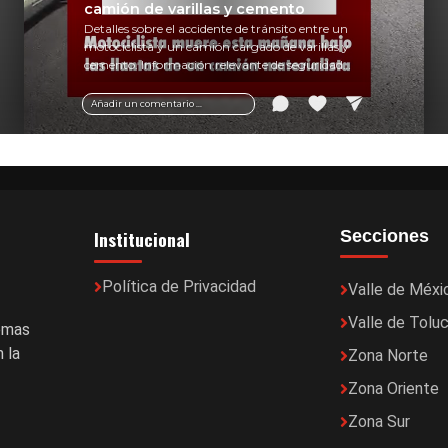
camión de varillas y cemento
Detalles sobre el accidente de tránsito entre un
motociclista y un camión cargado de varillas y
cemento. Información relevante de seguridad
vial y recomendaciones para motociclistas.
Añadir un comentario ...
Institucional
Secciones
Política de Privacidad
Valle de Méxi
Valle de Tolu
temas
 la
Zona Norte
Zona Oriente
Zona Sur