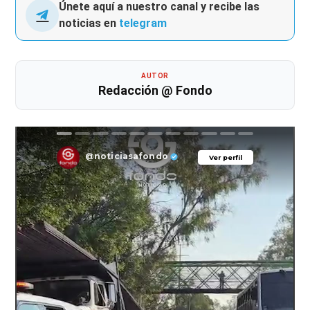
Únete aquí a nuestro canal y recibe las
noticias en
telegram
AUTOR
Redacción @ Fondo
@noticiasafondo
Ver perfil
Ver perfil