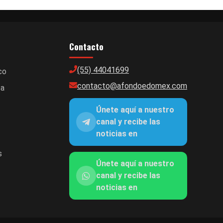
Contacto
(55) 44041699
co
contacto@afondoedomex.com
ca
Únete aquí a nuestro
canal y recibe las
noticias en
s
Únete aquí a nuestro
canal y recibe las
noticias en