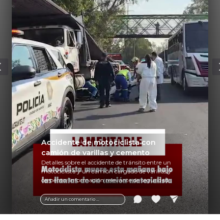
Accidente de motociclista con
camión de varillas y cemento
Detalles sobre el accidente de tránsito entre un
motociclista y un camión cargado de varillas y
cemento. Información relevante de seguridad
vial y recomendaciones para motociclistas.
Añadir un comentario ...