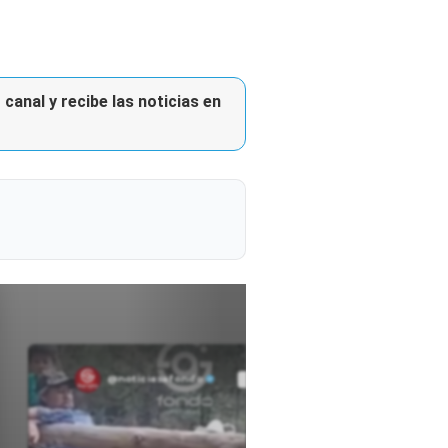
canal y recibe las noticias en
@noticiasafondo
Ver perfil
Ver perfil