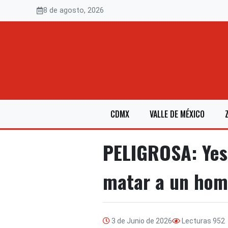
Saltar
8 de agosto, 2026
al
contenido
CDMX
VALLE DE MÉXICO
PELIGROSA: Yess
matar a un hom
3 de Junio de 2026
Lecturas
952