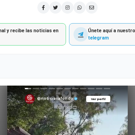
al y recibe las noticias en
Únete aquí a nuestro 
telegram
@noticiasafondo
Ver perfil
Ver perfil