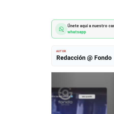
Únete aquí a nuestro can
whatsapp
AUTOR
Redacción @ Fondo
@noticiasafondo
Ver perfil
Ver perfil
fil
fil