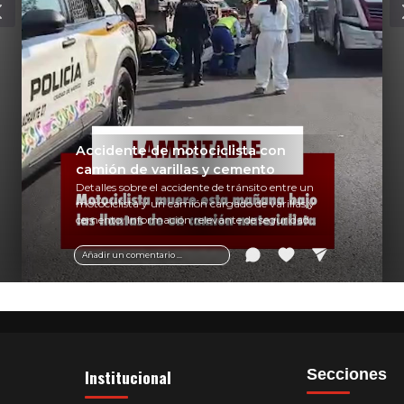
Accidente de motociclista con
camión de varillas y cemento
Detalles sobre el accidente de tránsito entre un
motociclista y un camión cargado de varillas y
cemento. Información relevante de seguridad
vial y recomendaciones para motociclistas.
Añadir un comentario ...
Institucional
Secciones