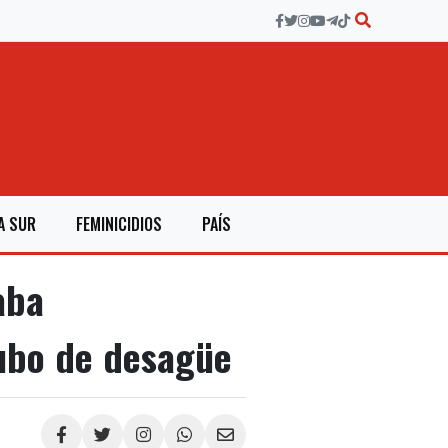
A SUR
FEMINICIDIOS
PAÍS
aba
tubo de desagüe
Compartir