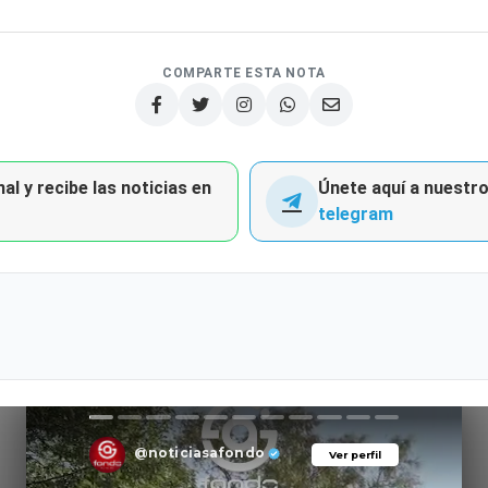
COMPARTE ESTA NOTA
al y recibe las noticias en
Únete aquí a nuestro 
telegram
@noticiasafondo
Ver perfil
Ver perfil