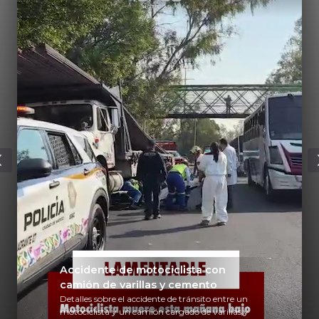
Accidente de motociclista con
camión de varillas y cemento
Detalles sobre el accidente de tránsito entre un
motociclista y un camión cargado de varillas y