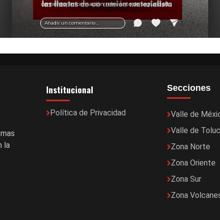
cemento. Información relevante de seguridad
vial y recomendaciones para motociclistas.
Añadir un comentario ...
Institucional
Secciones
Política de Privacidad
Valle de Méxi
Valle de Tolu
temas
 la
Zona Norte
Zona Oriente
Zona Sur
Zona Volcane