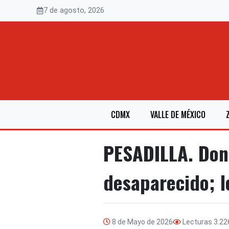
Saltar
7 de agosto, 2026
al
contenido
CDMX
VALLE DE MÉXICO
PESADILLA. Don 
desaparecido; 
8 de Mayo de 2026
Lecturas
3.22