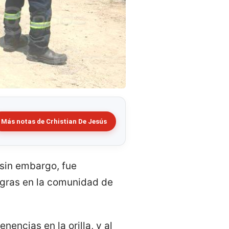
Más notas de Crhistian De Jesús
 sin embargo, fue
egras en la comunidad de
encias en la orilla, y al