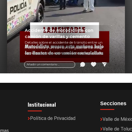
Accidente de motociclista con
camión de varillas y cemento
Detalles sobre el accidente de tránsito entre un
motociclista y un camión cargado de varillas y
cemento. Información relevante de seguridad
vial y recomendaciones para motociclistas.
Añadir un comentario ...
Institucional
Secciones
Política de Privacidad
Valle de Méxi
Valle de Tolu
temas