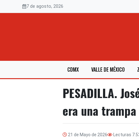
Saltar
7 de agosto, 2026
al
contenido
CDMX
VALLE DE MÉXICO
PESADILLA. José
era una trampa 
21 de Mayo de 2026
Lecturas
7.5