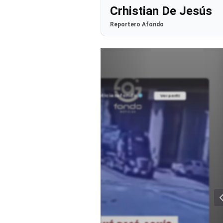
Crhistian De Jesús
Reportero Afondo
@noticiasafondo
Ver perfil
Ver perfil
fil
fil