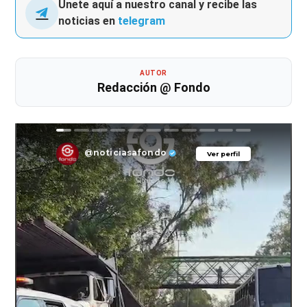
Únete aquí a nuestro canal y recibe las
noticias en
telegram
AUTOR
Redacción @ Fondo
@noticiasafondo
Ver perfil
Ver perfil