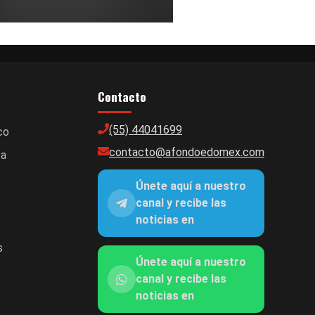
Contacto
(55) 44041699
co
contacto@afondoedomex.com
ca
Únete aquí a nuestro
canal y recibe las
noticias en
s
Únete aquí a nuestro
canal y recibe las
noticias en