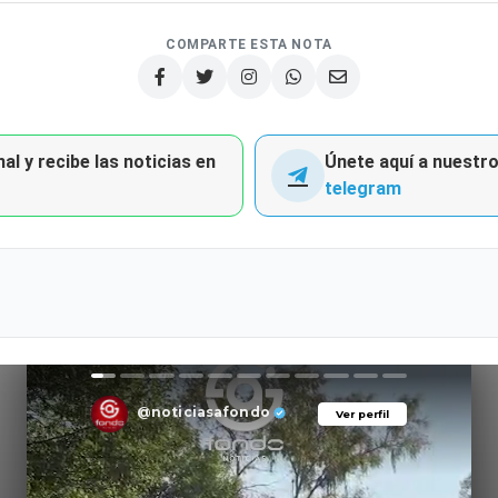
COMPARTE ESTA NOTA
al y recibe las noticias en
Únete aquí a nuestro 
telegram
@noticiasafondo
Ver perfil
Ver perfil