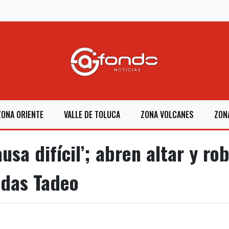
ZONA ORIENTE
VALLE DE TOLUCA
ZONA VOLCANES
ZON
usa difícil’; abren altar y r
udas Tadeo