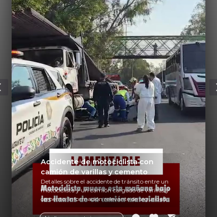
Accidente de motociclista con
camión de varillas y cemento
Detalles sobre el accidente de tránsito entre un
motociclista y un camión cargado de varillas y
cemento. Información relevante de seguridad
vial y recomendaciones para motociclistas.