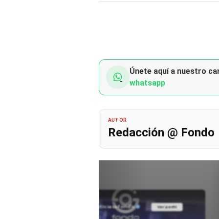
Únete aquí a nuestro can
whatsapp
AUTOR
Redacción @ Fondo
@noticiasafondo
Ver perfil
Ver perfil