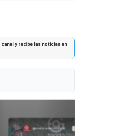
canal y recibe las noticias en
@noticiasafondo
Ver perfil
Ver perfil