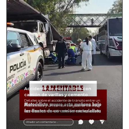
Accidente de motociclista con
camión de varillas y cemento
Detalles sobre el accidente de tránsito entre un
motociclista y un camión cargado de varillas y
cemento. Información relevante de seguridad
vial y recomendaciones para motociclistas.
Añadir un comentario ...