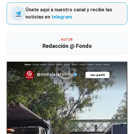
Únete aquí a nuestro canal y recibe las
noticias en
telegram
AUTOR
Redacción @ Fondo
@noticiasafondo
Ver perfil
Ver perfil