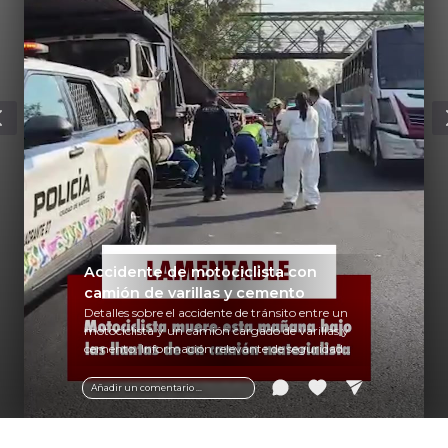
Accidente de motociclista con
camión de varillas y cemento
Detalles sobre el accidente de tránsito entre un
motociclista y un camión cargado de varillas y
cemento. Información relevante de seguridad
vial y recomendaciones para motociclistas.
Añadir un comentario ...