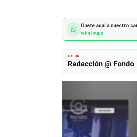
Únete aquí a nuestro can
whatsapp
AUTOR
Redacción @ Fondo
@noticiasafondo
Ver perfil
Ver perfil
fil
fil