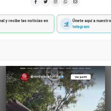
al y recibe las noticias en
Únete aquí a nuestro 
telegram
@noticiasafondo
Ver perfil
Ver perfil