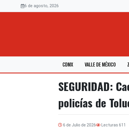
Saltar
6 de agosto, 2026
al
contenido
CDMX
VALLE DE MÉXICO
SEGURIDAD: Cae
policías de Tolu
6 de Julio de 2026
Lecturas
611