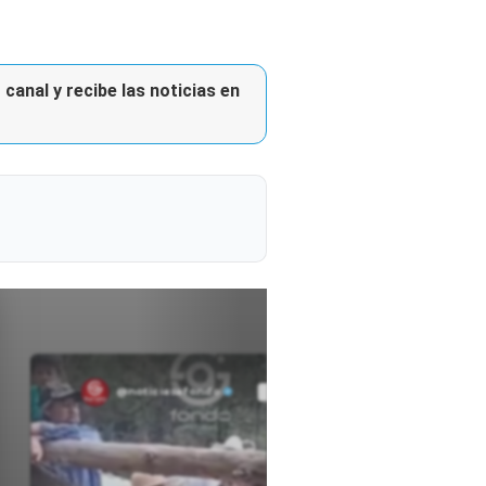
canal y recibe las noticias en
@noticiasafondo
Ver perfil
Ver perfil