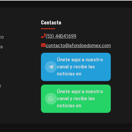
Contacto
(55) 44041699
co
contacto@afondoedomex.com
ca
Únete aquí a nuestro
canal y recibe las
noticias en
s
Únete aquí a nuestro
canal y recibe las
noticias en