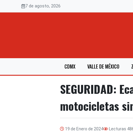
Saltar
7 de agosto, 2026
al
contenido
CDMX
VALLE DE MÉXICO
SEGURIDAD: Ecat
motocicletas sin
19 de Enero de 2024
Lecturas
48