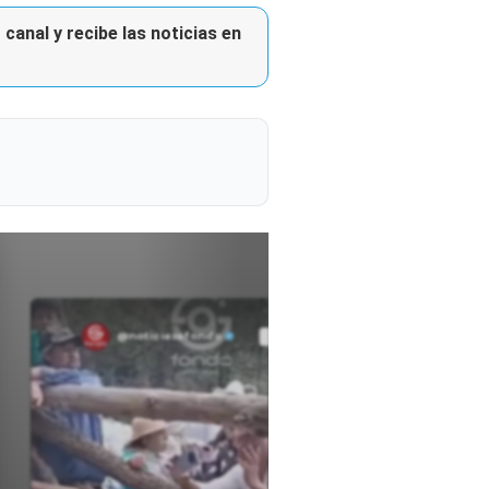
canal y recibe las noticias en
@noticiasafondo
Ver perfil
Ver perfil