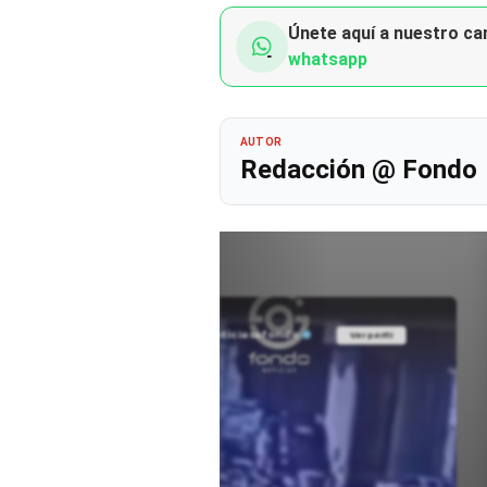
Únete aquí a nuestro can
whatsapp
AUTOR
Redacción @ Fondo
@noticiasafondo
Ver perfil
Ver perfil
fil
fil