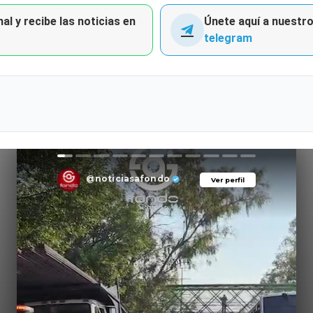
al y recibe las noticias en
Únete aquí a nuestro 
telegram
@noticiasafondo
Ver perfil
Ver perfil