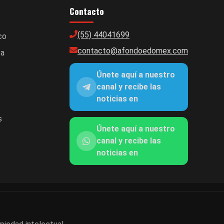
Contacto
(55) 44041699
co
contacto@afondoedomex.com
ca
Únete aquí a nuestro
canal y recibe las
noticias en
s
Únete aquí a nuestro
canal y recibe las
noticias en