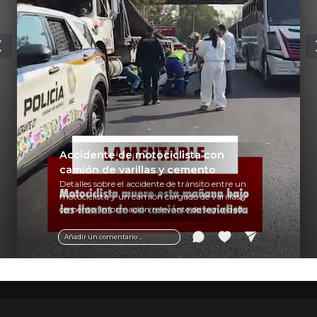
Accidente de motociclista con
camión de varillas y cemento
Detalles sobre el accidente de tránsito entre un
motociclista y un camión cargado de varillas y
cemento. Información relevante de seguridad
vial y recomendaciones para motociclistas.
Añadir un comentario ...