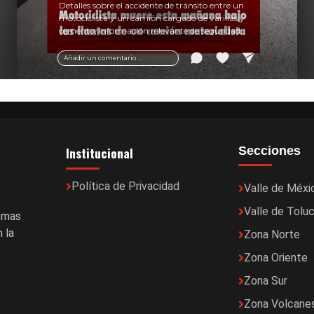
Detalles sobre el accidente de tránsito entre un
motociclista y un camión cargado de varillas y
cemento. Información relevante de seguridad
vial y recomendaciones para motociclistas.
Añadir un comentario ...
Institucional
Secciones
Política de Privacidad
Valle de Méxi
Valle de Tolu
temas
 la
Zona Norte
Zona Oriente
Zona Sur
Zona Volcane