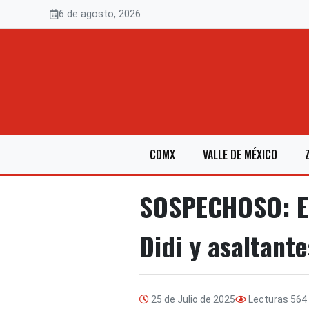
Saltar
6 de agosto, 2026
al
contenido
CDMX
VALLE DE MÉXICO
SOSPECHOSO: Em
Didi y asaltante
25 de Julio de 2025
Lecturas
564