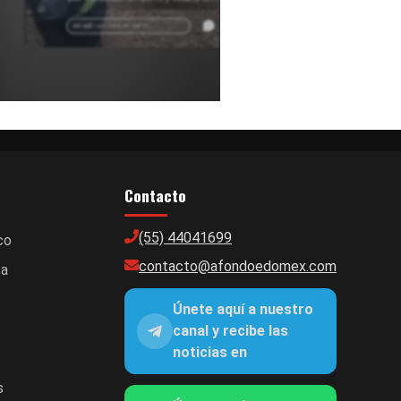
Información sobre conflictos en comunidades del
Edomex.
Añadir un comentario ...
Contacto
(55) 44041699
co
contacto@afondoedomex.com
ca
Únete aquí a nuestro
canal y recibe las
noticias en
s