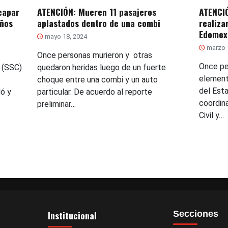
capar
ATENCIÓN: Mueren 11 pasajeros
ATENCIÓ
años
aplastados dentro de una combi
realiza
Edomex
mayo 18, 2024
marzo 
Once personas murieron y otras
Once pe
 (SSC)
quedaron heridas luego de un fuerte
element
choque entre una combi y un auto
del Est
ó y
particular. De acuerdo al reporte
coordin
preliminar…
Civil y…
Institucional
Secciones