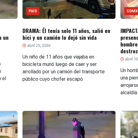
PAÍS
CDMX
DRAMA: Él tenía solo 11 años, salió en
IMPACT
a un
bici y un camión lo dejó sin vida
presenc
hombre
abril 25, 2026
destro
Un niño de 11 años que viajaba en
abril 1
a
bicicleta murió luego de caer y ser
Un homb
s
arrollado por un camión del transporte
una pie
 el
público cuyo chofer escapó.
arrojars
alcaldía