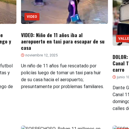
VIDEO
de
VIDEO: Niño de 11 años iba al
VALLE
ego y
aeropuerto en taxi para escapar de su
casa
noviembre 12, 2025
DOLOR:
Canal 1
futbol
Un niño de 11 años fue rescatado por
carro
tas y
policías luego de tomar un taxi para huir
junio 1
de su casa hacia el aeropuerto;
ego de
presuntamente por problemas familiares.
Dante G
Canal 11
domingo
calles d