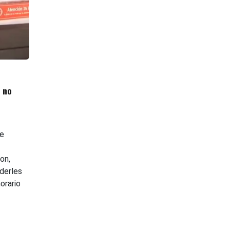
 no
e
on,
derles
orario