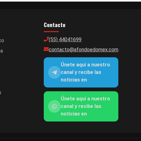
Contacto
(55) 44041699
co
contacto@afondoedomex.com
ca
Únete aquí a nuestro
canal y recibe las
noticias en
s
Únete aquí a nuestro
canal y recibe las
noticias en