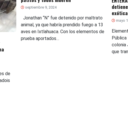
ENTÉRAT
detiene
septiembre 9, 2024
exótica
Jonathan “N” fue detenido por maltrato
mayo 1
animal, ya que habría prendido fuego a 13
Element
aves en Ixtlahuaca. Con los elementos de
Pública 
prueba aportados…
y
colonia
na
que tra
ves de
adois