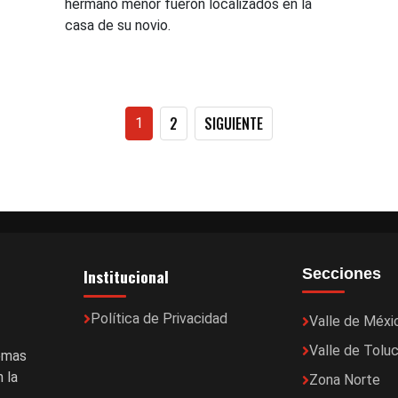
hermano menor fueron localizados en la
casa de su novio.
Paginación
2
SIGUIENTE
1
de
entradas
Institucional
Secciones
Política de Privacidad
Valle de Méxi
Valle de Tolu
temas
 la
Zona Norte