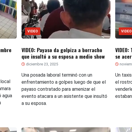
VIDEO
VIDEO
nombre
VIDEO: Payaso da golpiza a borracho
VIDEO: 
que insultó a su esposa a medio show
se acer
diciembre 23, 2025
noviem
Una posada laboral terminó con un
Un taxi
local
enfrentamiento a golpes luego de que el
el rostr
ámara
payaso contratado para amenizar el
venderl
ó agua
evento atacara a un asistente que insultó
estaban
u
a su esposa.