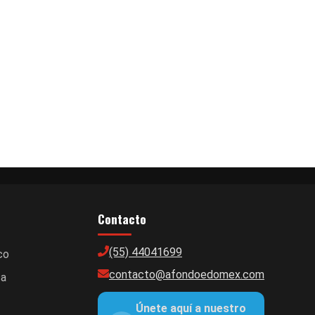
Contacto
(55) 44041699
co
contacto@afondoedomex.com
ca
Únete aquí a nuestro