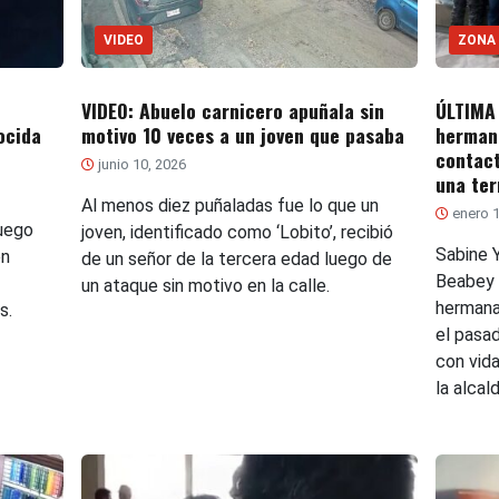
VIDEO
ZONA
VIDEO: Abuelo carnicero apuñala sin
ÚLTIMA
ocida
motivo 10 veces a un joven que pasaba
hermani
contact
junio 10, 2026
una ter
Al menos diez puñaladas fue lo que un
enero 1
luego
joven, identificado como ‘Lobito’, recibió
Sabine 
ón
de un señor de la tercera edad luego de
Beabey 
un ataque sin motivo en la calle.
hermana
s.
el pasad
con vid
la alcal