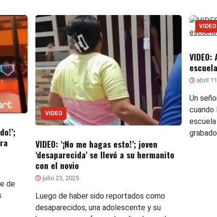
VIDEO
VIDEO: 
escuela
abril 1
Un seño
cuando l
VIDEO
escuela
do!’;
grabado
ra
VIDEO: ‘¡No me hagas esto!’; joven
‘desaparecida’ se llevó a su hermanito
con el novio
julio 23, 2025
de de
s
Luego de haber sido reportados como
desaparecidos, una adolescente y su