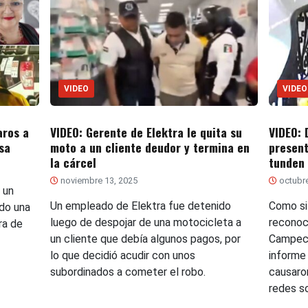
VIDEO
VIDEO
aros a
VIDEO: Gerente de Elektra le quita su
VIDEO: 
sa
moto a un cliente deudor y termina en
present
la cárcel
tunden
noviembre 13, 2025
octubre
 un
Un empleado de Elektra fue detenido
Como si 
ndo una
luego de despojar de una motocicleta a
reconoci
ra de
un cliente que debía algunos pagos, por
Campech
lo que decidió acudir con unos
informe
subordinados a cometer el robo.
causaro
redes so