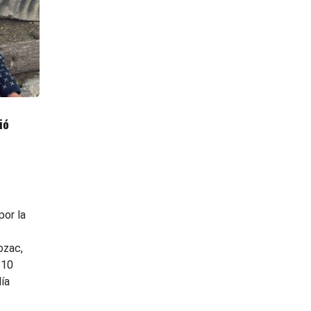
ió
or la
ozac,
 10
lía