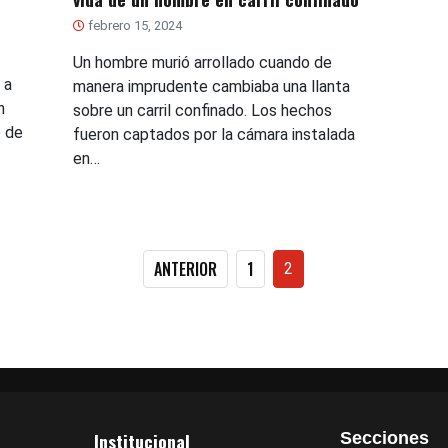
febrero 15, 2024
Un hombre murió arrollado cuando de
 a
manera imprudente cambiaba una llanta
n
sobre un carril confinado. Los hechos
o de
fueron captados por la cámara instalada
en…
Paginación
ANTERIOR
1
2
de
entradas
Institucional
Secciones