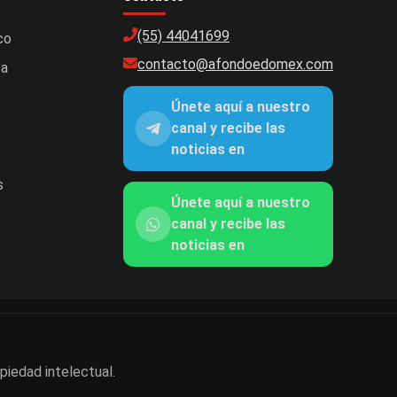
(55) 44041699
co
contacto@afondoedomex.com
ca
Únete aquí a nuestro
canal y recibe las
noticias en
s
Únete aquí a nuestro
canal y recibe las
noticias en
piedad intelectual.